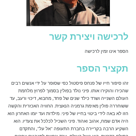
לרכישה ויצירת קשר
הספר אינו זמין לרכישה
תקציר הספר
זהו סיפור חייו של פנחס פיסטול כפי שסופר על ידי אנשים רבים
שהכירו והוקירו אותו. פיני נולד בפולין בסמוך לפרוץ מלחמת
העולם השנייה ושרד כילד שנים של פחד, מחבוא, דיכוי ורעב, עד
ששוחררה פולין מאימת גרמניה הנאצית. החוויה האכזרית והקשה
הזו לא באה לידי ביטוי בחייו של פיני. מילדות ועד יומו האחרון הוא
היה אדם שמח, אהוב ואהוד. פיני השכיל לכלכל את צעדיו. הוא
השקיע הרבה בקריירה בחברת התעופה "אל על", והתקדם
בסולם הדרגות. הוא טייל בעולם, עבד ונחשף למנהגים אחרים,