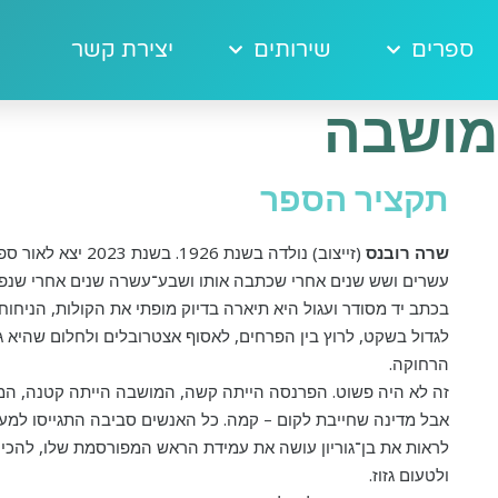
ספרים
שירותים
יצירת קשר
ראשי
»
פעם הייתה פה מושבה
מושבה
תקציר הספר
שרה רובנס
(זייצוב) נולדה בשנת
עשרים ושש שנים אחרי שכתבה אותו ושבע־עשרה שנים אחרי שנפ
בכתב יד מסודר ועגול היא תיארה בדיוק מופתי את הקולות, הניחוח
לגדול בשקט, לרוץ בין הפרחים, לאסוף אצטרובלים ולחלום שהיא
הרחוקה.
זה לא היה פשוט. הפרנסה הייתה קשה, המושבה הייתה קטנה, המדינ
אבל מדינה שחייבת לקום – קמה. כל האנשים סביבה התגייסו למען 
לראות את בן־גוריון עושה את עמידת הראש המפורסמת שלו, להכיר
ולטעום גזוז.