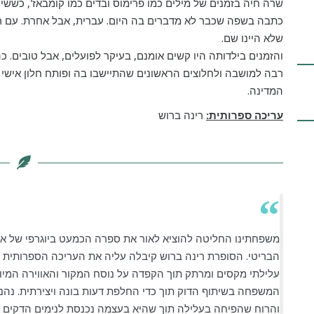
שרה חיה בזמנים של מילים כמו פרימוס ובדים כמו קומבאז', כששי
כתבה בשפה שכבר לא מדברים בה היום. עברית, אבל אחרת. עם רי
שלא היינו שם.
והזמנים בילדותה היו קשים אומנם, בעיקר לפועלים, אבל טובים.
רבה למושבה ולחלוצים הראשונים שהתיישבו בה ופותח חלון אישי ו
המדינה.
עריכה ספרותית:
רינה ברוש
משפחתינו החליטה להוציא לאור את ספרה הכמעט ביוגרפי של א
הבריטי. הסופרת רינה ברוש קיבלה עליה את העריכה הספרותית 
עלילתי מקסים ומרתק תוך הקפדה על נוסח המקור והאווירה המי
המשפחה בשיתוף הדוק תוך כדי החלפת דעות בונה ויצירתית. נה
והרוח שהפיחה בעלילה תוך שהיא בעצמה נכנסת לנימים הדקים ש